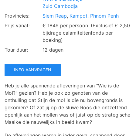
Zuid Cambodja
Provincies:
Siem Reap
,
Kampot
,
Phnom Penh
Prijs vanaf:
€ 1849 per persoon.
(Exclusief € 2,50
bijdrage calamiteitenfonds per
boeking)
Tour duur:
12 dagen
INFO AANVRAGEN
Heb je alle spannende afleveringen van “Wie is de
Mol?” gezien? Heb je ook zo genoten van de
onthulling dat Stijn de mol is die nu bovengronds is
gekomen? Of zat jij op de sluwe Roos die ontzettend
openlijk aan het mollen was of juist op de strategische
Maaike die nauwelijks in beeld kwam?
De afleveringen waren in ieder geval spannend door