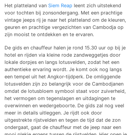
Het platteland van
Siem Reap
leent zich uitstekend
voor tochten bij zonsondergang. Met een prachtige
vintage jeeps rij je naar het platteland om de kleuren,
geuren en prachtige vergezichten van Cambodja op
zijn mooist te ontdekken en te ervaren.
De gids en chauffeur halen je rond 15.30 uur op bij je
hotel en rijden via kleine rode zandweggetjes door
lokale dorpjes en langs lotusvelden, zodat het een
authentieke ervaring wordt. Je komt ook nog langs
een tempel uit het Angkor-tijdperk. De omliggende
lotusvelden zijn zo belangrijk voor de Cambodjanen
omdat de lotusbloem symbool staat voor zuiverheid,
het vermogen om tegenslagen en uitdagingen te
overwinnen en wedergeboorte. De gids zal nog veel
meer in details uitleggen. Je rijdt ook door
uitgestrekte rijstvelden en tegen de tijd dat de zon
ondergaat, gaat de chauffeur met de jeep naar een
mooi plekje ergens tussen de rijstvelden. Hier open je