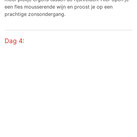
een fles mousserende wijn en proost je op een
prachtige zonsondergang.
Dag 4:
Siem Reap – Koh Rong Samloem
Na een vroeg ontbijt volgt een transfer naar de
luchthaven van
Siem Reap
voor een binnenlandse
vlucht naar
Sihanoukville
. Bij aankomst in
Sihanoukville
word je door een chauffeur naar de bootpier gebracht.
In ongeveer 30 minuten vaar je naar
Koh Rong
Samloem
waar je de komende dagen kunt genieten
van zon, zee en strand.