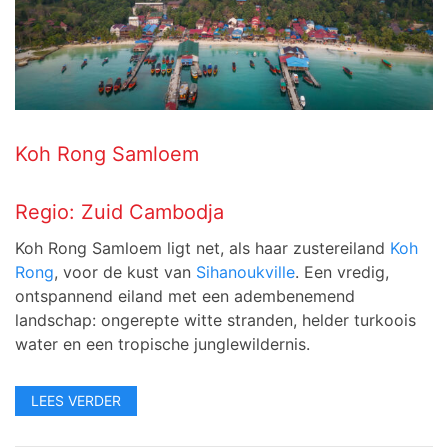
Koh Rong Samloem
Regio:
Zuid Cambodja
Koh Rong Samloem ligt net, als haar zustereiland
Koh
Rong
, voor de kust van
Sihanoukville
. Een vredig,
ontspannend eiland met een adembenemend
landschap: ongerepte witte stranden, helder turkoois
water en een tropische junglewildernis.
LEES VERDER