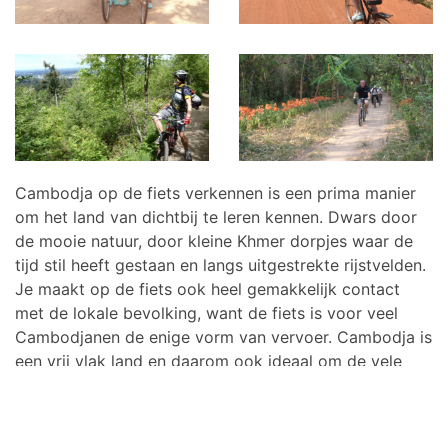
Cambodja op de fiets verkennen is een prima manier
om het land van dichtbij te leren kennen. Dwars door
de mooie natuur, door kleine Khmer dorpjes waar de
tijd stil heeft gestaan en langs uitgestrekte rijstvelden.
Je maakt op de fiets ook heel gemakkelijk contact
met de lokale bevolking, want de fiets is voor veel
Cambodjanen de enige vorm van vervoer. Cambodja is
een vrij vlak land en daarom ook ideaal om de vele
bezienswaardigheden per fiets te ontdekken. De
meeste bekende fietstour is van
Siem Reap
naar de
tempels van
Angkor
of over het platteland bij het